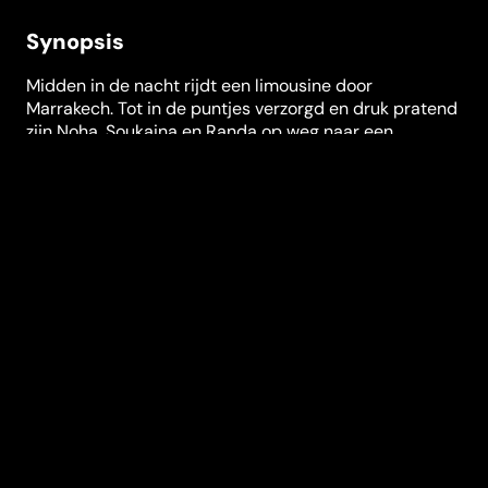
Synopsis
Midden in de nacht rijdt een limousine door
Marrakech. Tot in de puntjes verzorgd en druk pratend
zijn Noha, Soukaina en Randa op weg naar een
exclusief feest. De drie vrouwen zijn prostituees. Ze
verkopen hun lichamen aan rijke Arabieren en
Europeanen, die ze in discotheken, restaurants en
tijdens feestjes oppikken. Hun dagelijks leven heeft
weinig gemeen met de uitgelaten partywereld: ze
worden regelmatig bedreigd en zijn verstoten door
hun families. Wanneer ze de jonge, onervaren
prostituee Hlima ontmoeten, ontstaat een nieuwe,
hechte vriendschap. Iets wat de vrouwen boven alles
koesteren. Waardig en geëmancipeerd trotseren ze de
maatschappij die hen gebruikt en veroordeelt.
Festivals en prijzen
Festival de Cannes
,
Filmfest München
,
Toronto