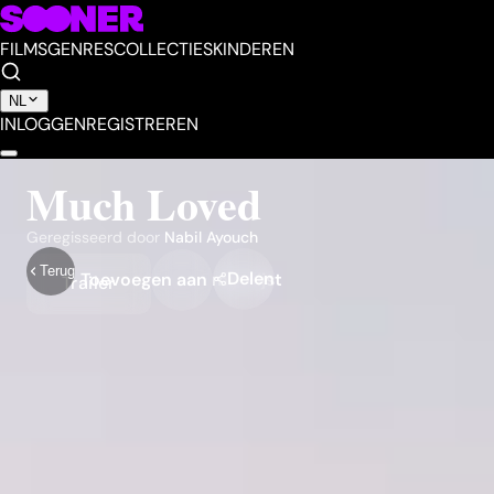
FILMS
GENRES
COLLECTIES
KINDEREN
NL
INLOGGEN
REGISTREREN
Much Loved
Geregisseerd door
Nabil Ayouch
Terug
Delen
Toevoegen aan mijn lijst
Trailer