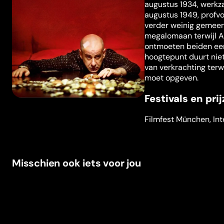
augustus 1934, werkza
augustus 1949, profvo
verder weinig gemeen.
megalomaan terwijl An
ontmoeten beiden eer
hoogtepunt duurt niet
van verkrachting terw
moet opgeven.
Festivals en pri
Filmfest München
,
In
Misschien ook iets voor jou