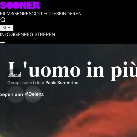
FILMS
GENRES
COLLECTIES
KINDEREN
NL
INLOGGEN
REGISTREREN
L'uomo in pi
Terug
Geregisseerd door
Paolo Sorrentino
Delen
egen aan mijn lijst