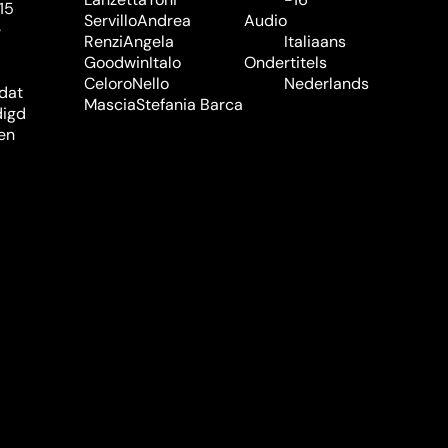
15
Servillo
Andrea
Audio
e
Renzi
Angela
Italiaans
Goodwin
Italo
Ondertitels
Celoro
Nello
Nederlands
 dat
Mascia
Stefania Barca
digd
len