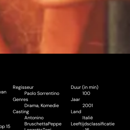
Regisseur
Duur (in min)
 van
Paolo Sorrentino
100
Genres
Jaar
Drama
,
Komedie
2001
Casting
Land
Antonino
Italië
Bruschetta
Peppe
Leeftijdsclassificatie
op 15
Lanzetta
Toni
-16