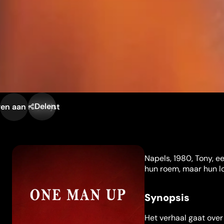
Delen
n aan mijn lijst
Napels, 1980, Tony, e
hun roem, maar hun lo
Synopsis
Het verhaal gaat over