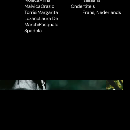
Mollica
Anna
Italiaans
Malvica
Orazio
Ondertitels
Torrisi
Margarita
Frans, Nederlands
Lozano
Laura De
Marchi
Pasquale
Spadola