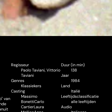
Regisseur
Duur (in min)
Paolo Taviani
,
Vittorio
138
Taviani
Jaar
Genres
1984
Klassiekers
Land
Casting
Italië
Massimo
Leeftijdsclassificatie
o" van
Bonetti
Carlo
alle leeftijden
emde
Cartier
Laura
Audio
anuit