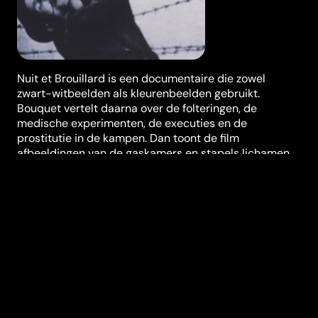
Nuit et Brouillard is een documentaire die zowel
zwart-witbeelden als kleurenbeelden gebruikt.
Bouquet vertelt daarna over de folteringen, de
medische experimenten, de executies en de
prostitutie in de kampen. Dan toont de film
afbeeldingen van de gaskamers en stapels lichamen.
Ten slotte vertelt Bouquet hoe de geallieerden bij de
bevrijding de gruwelen van de kampen aantroffen.
Regisseur
Alain Resnais
Genres
Klassiekers
Casting
Michel Bouquet
Duur (in min)
32