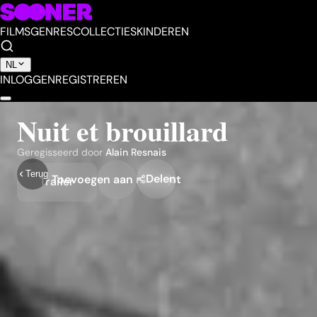
FILMS
GENRES
COLLECTIES
KINDEREN
NL
INLOGGEN
REGISTREREN
Nuit et brouillard
Geregisseerd door
Alain Resnais
Terug
Delen
Toevoegen aan mijn lijst
Trailer