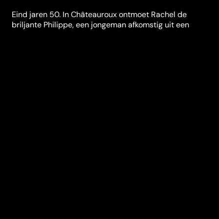
Eind jaren 50. In Châteauroux ontmoet Rachel de
briljante Philippe, een jongeman afkomstig uit een
burgerlijk gezin. Hun passievolle relatie duurt kort,
maar resulteert in een dochter. Wanneer Philippe een
huwelijk weigert vanwege hun verschillende sociale
achtergronden, moet Rachel hun dochter alleen
opvoeden. In de volgende jaren ontstaat een strijd
tussen moeder en vader.
Festivals en prijzen
International Film Festival Rotterdam
Regisseur
Catherine Corsini
Genres
Drama
Casting
Niels
Schneider
Coralie
Russier
Catherine
Morlot
Gaël