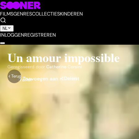
FILMS
GENRES
COLLECTIES
KINDEREN
NL
INLOGGEN
REGISTREREN
Un amour impossible
Geregisseerd door
Catherine Corsini
Terug
Delen
Toevoegen aan mijn lijst
Trailer