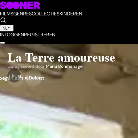
FILMS
GENRES
COLLECTIES
KINDEREN
NL
INLOGGEN
REGISTREREN
La Terre amoureuse
Geregisseerd door
Manu Bonmariage
Terug
Delen
egen aan mijn lijst