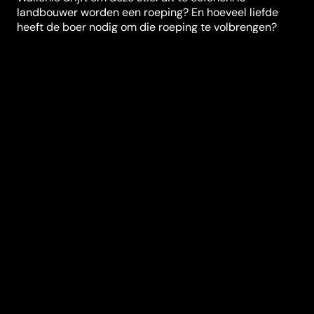
landbouwer worden een roeping? En hoeveel liefde
heeft de boer nodig om die roeping te volbrengen?
Vier boerenverhalen leiden ons doorheen de vier
seizoenen op zoek naar de ware ziel van het
boerenleven.
Regisseur
Manu Bonmariage
Genres
Documentaire
,
Onafhankelijk
Duur (in min)
73
Jaar
2012
Land
België
Leeftijdsclassificatie
alle leeftijden
Audio
Frans