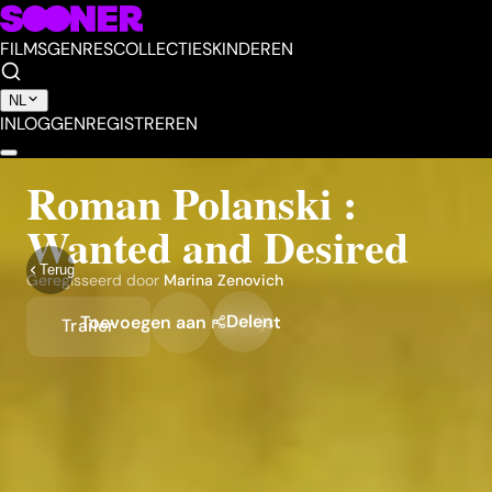
FILMS
GENRES
COLLECTIES
KINDEREN
NL
INLOGGEN
REGISTREREN
Roman Polanski :
Wanted and Desired
Terug
Geregisseerd door
Marina Zenovich
Delen
Toevoegen aan mijn lijst
Trailer