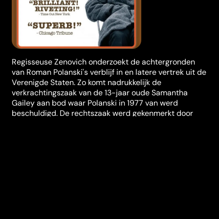
Regisseuse Zenovich onderzoekt de achtergronden
van Roman Polanski's verblijf in en latere vertrek uit de
Verenigde Staten. Zo komt nadrukkelijk de
verkrachtingszaak van de 13-jaar oude Samantha
Gailey aan bod waar Polanski in 1977 van werd
beschuldigd. De rechtszaak werd gekenmerkt door
dubieuze figuren die probeerden munt te slaan uit de
situatie en een media-bombardement zonder enige
nieuwsfeiten. Ook komt Polanski's eigen
psychologische gemoedstoestand tijdens en na de
zaak aan bod.
Regisseur
Marina Zenovich
Genres
Documentaire