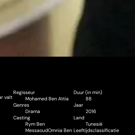
Regisseur
Duur (in min)
r valt
Mohamed Ben Attia
88
Genres
Jaar
Drama
2016
Casting
Land
Rym Ben
Tunesië
Messaoud
Omnia Ben
Leeftijdsclassificatie