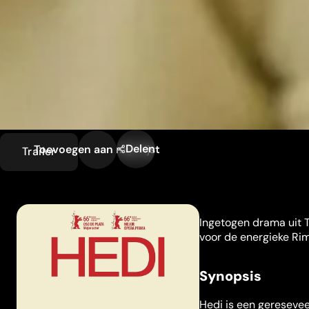
Delen
Toevoegen aan mijn lijst
Trailer
Ingetogen drama uit T
voor de energieke Rim
Synopsis
Hedi is een geresevee