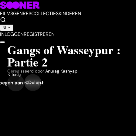
FILMS
GENRES
COLLECTIES
KINDEREN
NL
INLOGGEN
REGISTREREN
Gangs of Wasseypur :
Partie 2
Geregisseerd door
Anurag Kashyap
Terug
Delen
egen aan mijn lijst