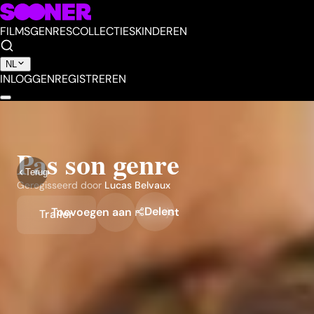
FILMS
GENRES
COLLECTIES
KINDEREN
NL
INLOGGEN
REGISTREREN
Pas son genre
Terug
Geregisseerd door
Lucas Belvaux
Delen
Toevoegen aan mijn lijst
Trailer