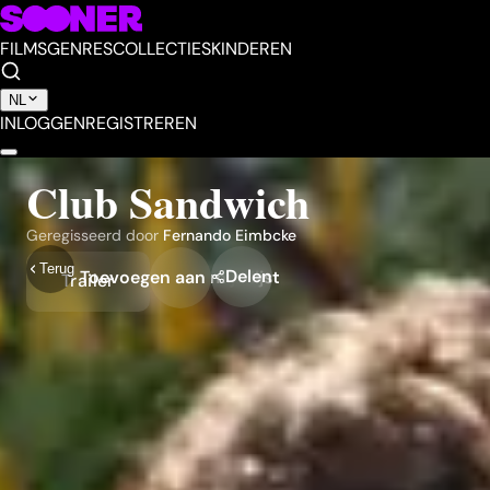
FILMS
GENRES
COLLECTIES
KINDEREN
NL
INLOGGEN
REGISTREREN
Club Sandwich
Geregisseerd door
Fernando Eimbcke
Terug
Delen
Toevoegen aan mijn lijst
Trailer