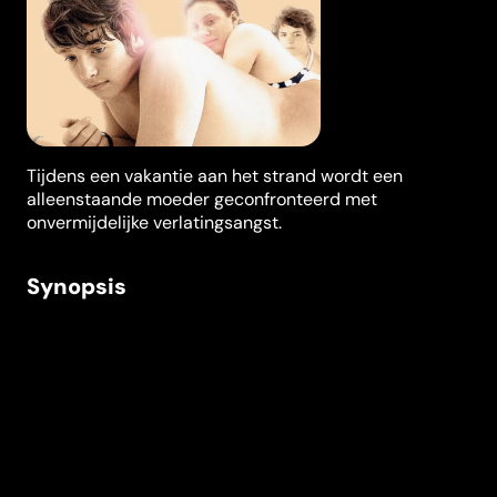
Tijdens een vakantie aan het strand wordt een
alleenstaande moeder geconfronteerd met
onvermijdelijke verlatingsangst.
Synopsis
De 35-jarige alleenstaande moeder Paloma (María
Renee Prudencio) en haar vijftien jaar oude zoon
Hector (Lucio Gimenez Cacho) brengen hun vakantie
door in een hotel aan het strand. Ze zijn elkaars beste
vrienden, brengen de meeste tijd samen door,
schertsen en delen zelfs hun intieme gedachten terwijl
ze elkaars rug met zonnecrème inwrijven. Maar de
delicate balans wordt verstoord wanneer Hector