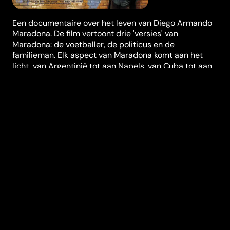
Een documentaire over het leven van Diego Armando
Maradona. De film vertoont drie 'versies' van
Maradona: de voetballer, de politicus en de
familieman. Elk aspect van Maradona komt aan het
licht, van Argentinië tot aan Napels, van Cuba tot aan
Barcelona, van familie en vrienden en medespelers tot
aan zijn drugsverslaving.
Regisseur
Emir Kusturica
Genres
Biografie
,
Documentaire
Casting
Diego Maradona
Emir
Kusturica
Duur (in min)
95
Jaar
2006