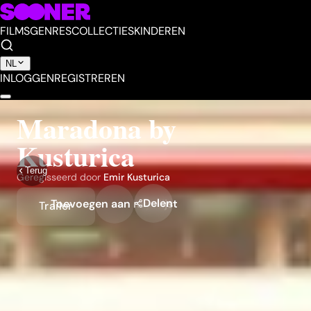
FILMS
GENRES
COLLECTIES
KINDEREN
NL
INLOGGEN
REGISTREREN
Maradona by
Kusturica
Terug
Geregisseerd door
Emir Kusturica
Delen
Toevoegen aan mijn lijst
Trailer