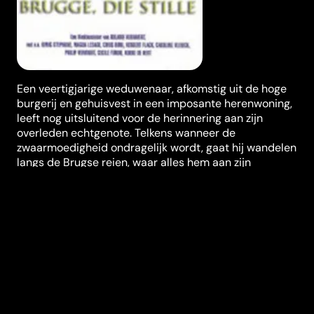
Een veertigjarige weduwenaar, afkomstig uit de hoge
burgerij en gehuisvest in een imposante herenwoning,
leeft nog uitsluitend voor de herinnering aan zijn
overleden echtgenote. Telkens wanneer de
zwaarmoedigheid ondragelijk wordt, gaat hij wandelen
langs de Brugse reien, waar alles hem aan zijn
vroegere geliefde herinnert. Op een van zijn eenzame
tochten door Brugge ontmoet hij een jonge
balletdanseres die sprekend op zijn vrouw lijkt. Dit
brengt de man volledig in de war.
Regisseur
Roland Verhavert
Genres
Klassiekers
Casting