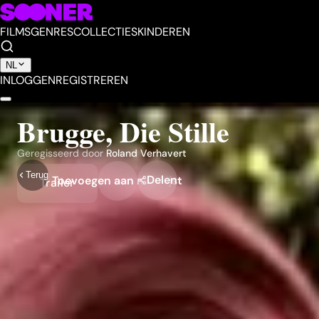
FILMS
GENRES
COLLECTIES
KINDEREN
NL
INLOGGEN
REGISTREREN
Brugge, Die Stille
Geregisseerd door
Roland Verhavert
Terug
Delen
Toevoegen aan mijn lijst
Trailer