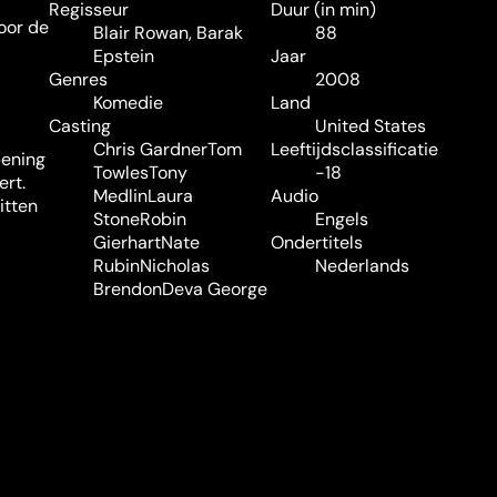
Regisseur
Duur (in min)
oor de
Blair Rowan
,
Barak
88
Epstein
Jaar
Genres
2008
Komedie
Land
Casting
United States
Chris Gardner
Tom
Leeftijdsclassificatie
pening
Towles
Tony
-18
ert.
Medlin
Laura
Audio
itten
Stone
Robin
Engels
Gierhart
Nate
Ondertitels
Rubin
Nicholas
Nederlands
Brendon
Deva George