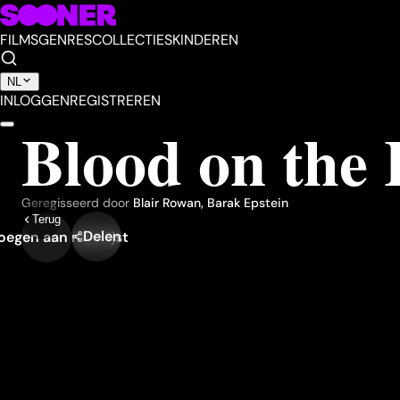
FILMS
GENRES
COLLECTIES
KINDEREN
NL
INLOGGEN
REGISTREREN
Blood on the
Geregisseerd door
Blair Rowan
,
Barak Epstein
Terug
Delen
egen aan mijn lijst