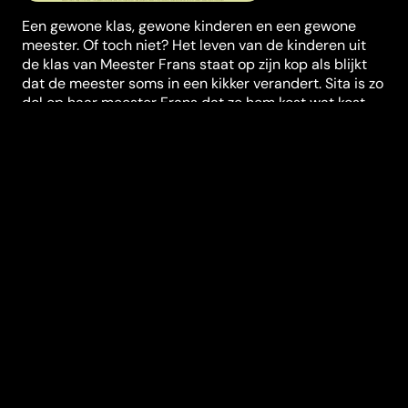
Een gewone klas, gewone kinderen en een gewone
meester. Of toch niet? Het leven van de kinderen uit
de klas van Meester Frans staat op zijn kop als blijkt
dat de meester soms in een kikker verandert. Sita is zo
dol op haar meester Frans dat ze hem kost wat kost
wil beschermen in de gevaarlijke dierenwereld.
Regisseur
Anna van der Heide
Genres
Kids & Familie
,
Komedie
Casting
Yenthe Bos
Jeroen
Spitzenberger
Wine
Dierickx
Bobby van
Vleuten
Duur (in min)
86
Jaar
2016