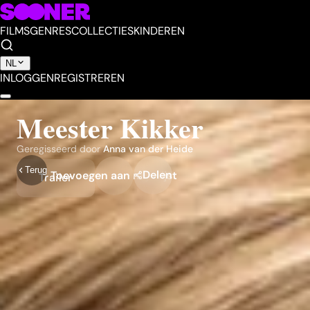
FILMS
GENRES
COLLECTIES
KINDEREN
NL
INLOGGEN
REGISTREREN
Meester Kikker
Geregisseerd door
Anna van der Heide
Terug
Delen
Toevoegen aan mijn lijst
Trailer