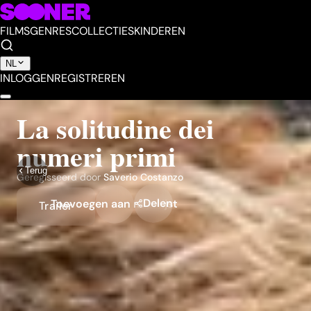
FILMS
GENRES
COLLECTIES
KINDEREN
NL
INLOGGEN
REGISTREREN
La solitudine dei
numeri primi
Terug
Geregisseerd door
Saverio Costanzo
Delen
Toevoegen aan mijn lijst
Trailer