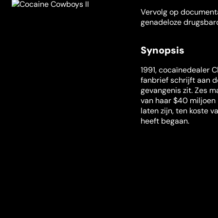
Vervolg op document
genadeloze drugsbaro
Synopsis
1991, cocaïnedealer C
fanbrief schrijft aan
gevangenis zit. Zes m
van haar $40 miljoen 
laten zijn, ten koste v
heeft begaan.
Misschien ook iets voor jou