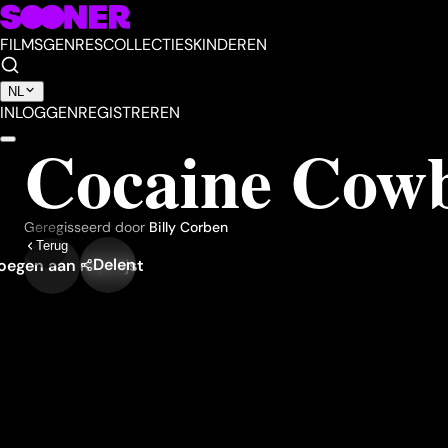
FILMS
GENRES
COLLECTIES
KINDEREN
NL
INLOGGEN
REGISTREREN
Cocaine Cowb
Geregisseerd door
Billy Corben
Terug
Delen
egen aan mijn lijst