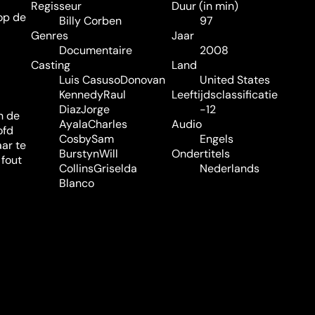
Regisseur
Duur (in min)
op de
Billy Corben
97
Genres
Jaar
Documentaire
2008
Casting
Land
Luis Casuso
Donovan
United States
Kennedy
Raul
Leeftijdsclassificatie
Diaz
Jorge
-12
n de
Ayala
Charles
Audio
ofd
Cosby
Sam
Engels
ar te
Burstyn
Will
Ondertitels
 fout
Collins
Griselda
Nederlands
Blanco