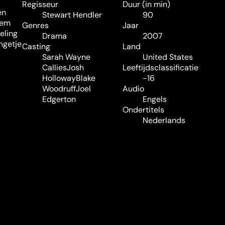
Regisseur
Duur (in min)
en
Stewart Hendler
90
hem
Genres
Jaar
eling
Drama
2007
ngetje
Casting
Land
Sarah Wayne
United States
Callies
Josh
Leeftijdsclassificatie
Holloway
Blake
-16
Woodruff
Joel
Audio
Edgerton
Engels
Ondertitels
Nederlands