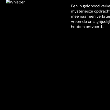
Een in geldnood verke
mysterieuze opdracht
mee naar een verlaten
vreemde en afgrijseli
hebben ontvoerd...
Misschien ook iets voor jou