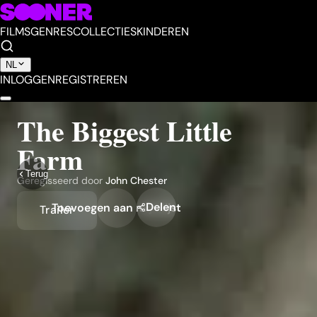
FILMS
GENRES
COLLECTIES
KINDEREN
NL
INLOGGEN
REGISTREREN
The Biggest Little
Farm
Terug
Geregisseerd door
John Chester
Delen
Toevoegen aan mijn lijst
Trailer