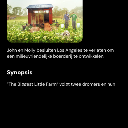
John en Molly besluiten Los Angeles te verlaten om
een milieuvriendelijke boerderij te ontwikkelen.
Synopsis
“The Biggest Little Farm” volgt twee dromers en hun
geliefde hond wanneer ze een keuze maken die hen
hun klein appartement in L.A. doet verlaten. Ze trekken
naar het platteland om één van de meest markante
boerderijen in zijn soort te bouwen in volledige co-
existentie met de natuur. De film volgt ze in de eerste
tien jaar waarin ze proberen de utopie te creëren die
ze nastreven. Ze planten 10.000 bomen, telen