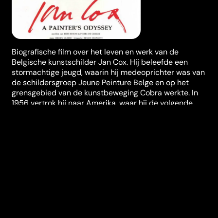
Biografische film over het leven en werk van de
Belgische kunstschilder Jan Cox. Hij beleefde een
stormachtige jeugd, waarin hij medeoprichter was van
de schildersgroep Jeune Peinture Belge en op het
grensgebied van de kunstbeweging Cobra werkte. In
1956 vertrok hij naar Amerika, waar hij de volgende
achttien jaren verbleef. Hij kreeg er erkenning als
schilder en leraar, maar keerde gedesillusioneerd
terug na een gestrand huwelijk, financiële problemen
en beginnend alcoholisme. Met archiefmateriaal,
schilderijen, foto's, herinneringen en schrijfsels wordt
het verhaal opgebouwd als een odyssee van 24 delen,
elk met een eigen stijl.
Regisseur
Pierre De Clercq
,
Bert
Beyens