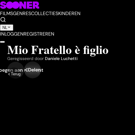
FILMS
GENRES
COLLECTIES
KINDEREN
NL
INLOGGEN
REGISTREREN
Mio Fratello è figlio
Geregisseerd door
Daniele Luchetti
Delen
egen aan mijn lijst
Terug