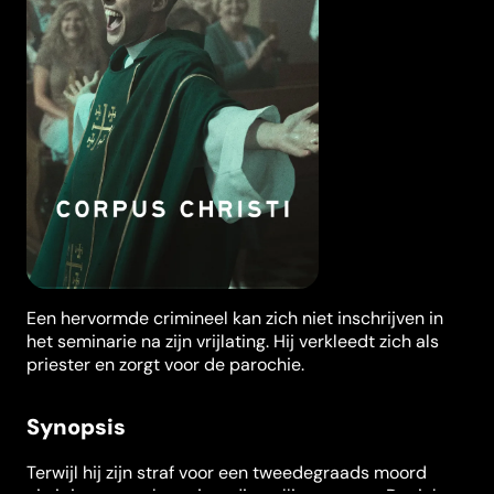
Een hervormde crimineel kan zich niet inschrijven in
het seminarie na zijn vrijlating. Hij verkleedt zich als
priester en zorgt voor de parochie.
Synopsis
Terwijl hij zijn straf voor een tweedegraads moord