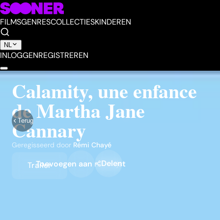
FILMS
GENRES
COLLECTIES
KINDEREN
NL
INLOGGEN
REGISTREREN
Calamity, une enfance
de Martha Jane
Cannary
Terug
Geregisseerd door
Rémi Chayé
Delen
Toevoegen aan mijn lijst
Trailer