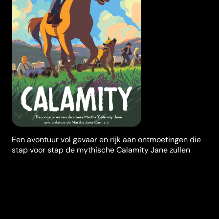
Een avontuur vol gevaar en rijk aan ontmoetingen die
stap voor stap de mythische Calamity Jane zullen
onthullen.
Synopsis
1863. Een groep mensen trekt naar het westen in de
hoop op een beter leven. Martha's vader raakt gewond