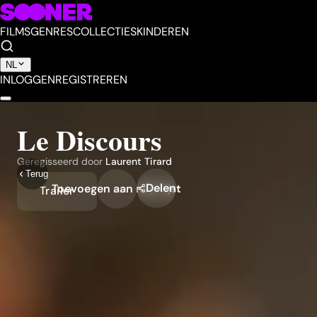
FILMS
GENRES
COLLECTIES
KINDEREN
NL
INLOGGEN
REGISTREREN
Le Discours
Geregisseerd door
Laurent Tirard
Terug
Delen
Toevoegen aan mijn lijst
Trailer