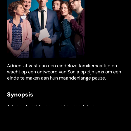
Adrien zit vast aan een eindeloze familiemaaltijd en
wacht op een antwoord van Sonia op zijn sms om een
einde te maken aan hun maandenlange pauze.
Synopsis
Adrien zit vast bij een familiediner dat hem
moordzuchtig maakt. Hij wacht op Sonia om een sms
te beantwoorden en een einde te maken aan de
"relatiepauze" die ze hem al een maand lang geeft. En