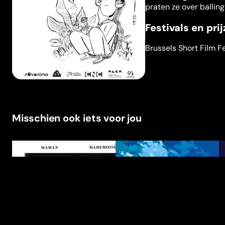
praten ze over ballin
Festivals en pri
Brussels Short Film Fe
Misschien ook iets voor jou