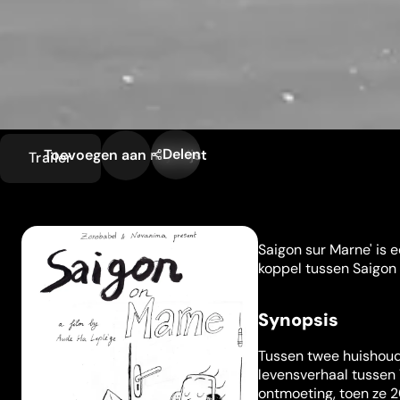
Delen
Toevoegen aan mijn lijst
Trailer
Saigon sur Marne' is 
koppel tussen Saigon 
Synopsis
Tussen twee huishoude
levensverhaal tussen 
ontmoeting, toen ze 2