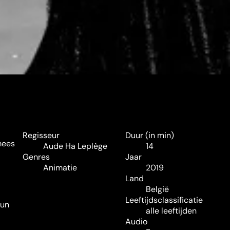
Regisseur
Duur (in min)
mees
Aude Ha Leplège
14
Genres
Jaar
Animatie
2019
Land
België
Leeftijdsclassificatie
hun
alle leeftijden
Audio