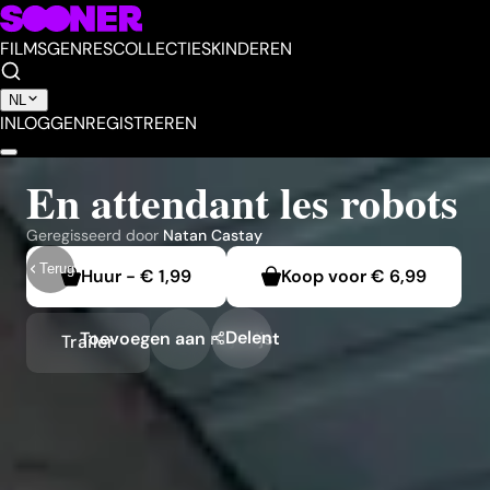
FILMS
GENRES
COLLECTIES
KINDEREN
NL
INLOGGEN
REGISTREREN
En attendant les robots
Geregisseerd door
Natan Castay
Terug
Huur
-
€ 1,99
Koop voor
€ 6,99
Delen
Toevoegen aan mijn lijst
Trailer