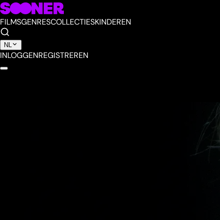
FILMS
GENRES
COLLECTIES
KINDEREN
NL
INLOGGEN
REGISTREREN