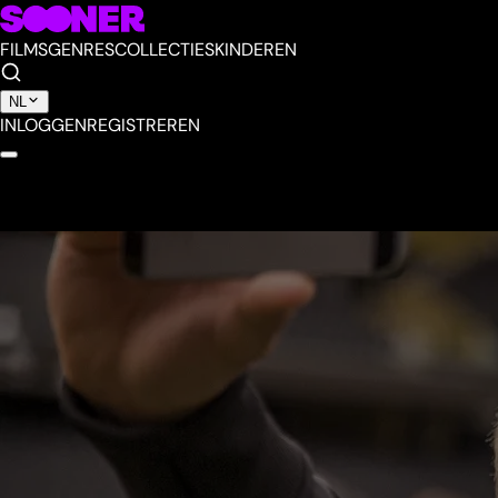
FILMS
GENRES
COLLECTIES
KINDEREN
NL
INLOGGEN
REGISTREREN