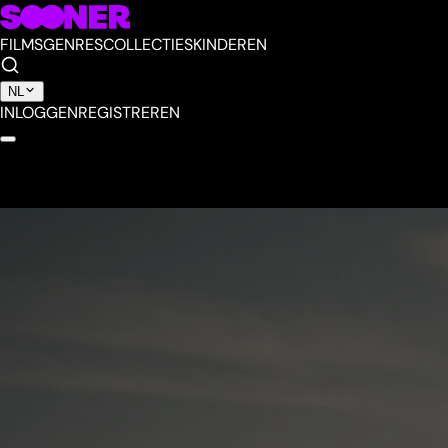
FILMS
GENRES
COLLECTIES
KINDEREN
NL
INLOGGEN
REGISTREREN