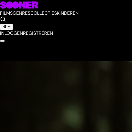
FILMS
GENRES
COLLECTIES
KINDEREN
NL
INLOGGEN
REGISTREREN