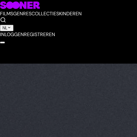
FILMS
GENRES
COLLECTIES
KINDEREN
NL
INLOGGEN
REGISTREREN