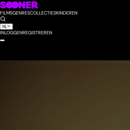
FILMS
GENRES
COLLECTIES
KINDEREN
NL
INLOGGEN
REGISTREREN