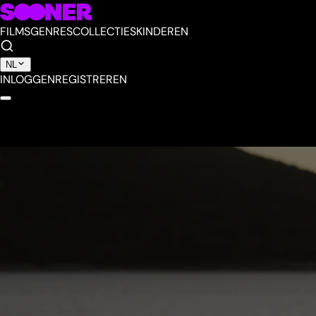
FILMS
GENRES
COLLECTIES
KINDEREN
NL
INLOGGEN
REGISTREREN