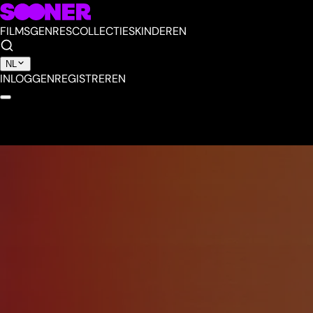
FILMS
GENRES
COLLECTIES
KINDEREN
NL
INLOGGEN
REGISTREREN