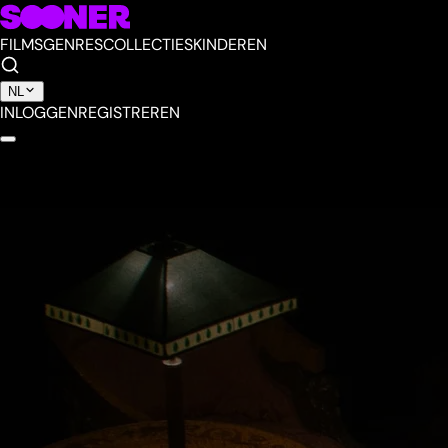
FILMS
GENRES
COLLECTIES
KINDEREN
NL
INLOGGEN
REGISTREREN