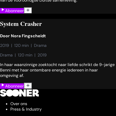
van de vooroorlogse Duitse samenleving.
Abonneer
System Crasher
Door
Nora Fingscheidt
2019  |  120 min  |  Drama
Drama  |  120 min  |  2019
In haar waanzinnige zoektocht naar liefde schrikt de 9-jarige
Benni met haar ontembare energie iedereen in haar
omgeving af.
Abonneer
Over ons
Press & Industry