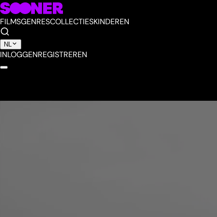
FILMS
GENRES
COLLECTIES
KINDEREN
NL
INLOGGEN
REGISTREREN