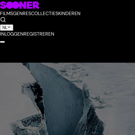
FILMS
GENRES
COLLECTIES
KINDEREN
NL
INLOGGEN
REGISTREREN