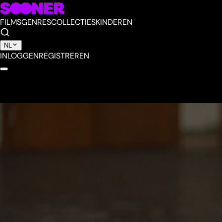
FILMS
GENRES
COLLECTIES
KINDEREN
NL
INLOGGEN
REGISTREREN