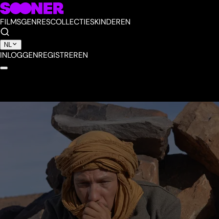
FILMS
GENRES
COLLECTIES
KINDEREN
NL
INLOGGEN
REGISTREREN