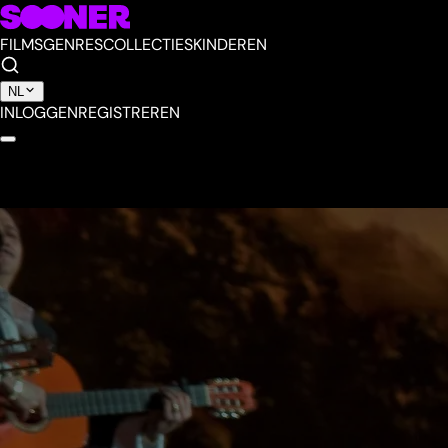
FILMS
GENRES
COLLECTIES
KINDEREN
NL
INLOGGEN
REGISTREREN