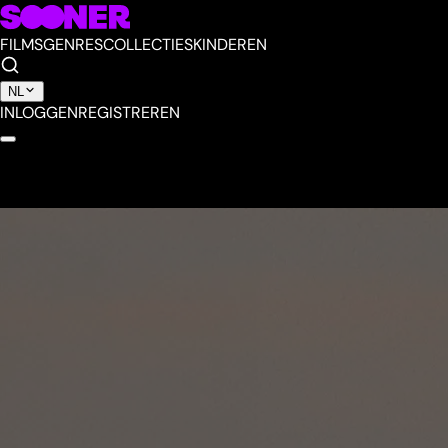
FILMS
GENRES
COLLECTIES
KINDEREN
NL
INLOGGEN
REGISTREREN