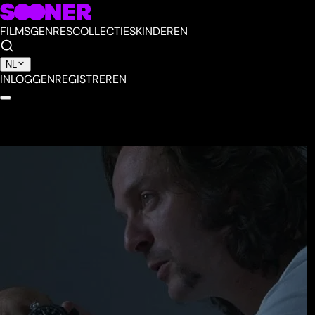
FILMS
GENRES
COLLECTIES
KINDEREN
NL
INLOGGEN
REGISTREREN