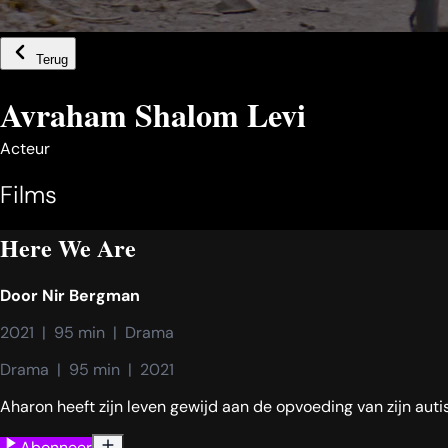
Terug
Avraham Shalom Levi
Acteur
Films
Here We Are
Door
Nir Bergman
2021  |  95 min  |  Drama
Drama  |  95 min  |  2021
Aharon heeft zijn leven gewijd aan de opvoeding van zijn auti
Abonneer