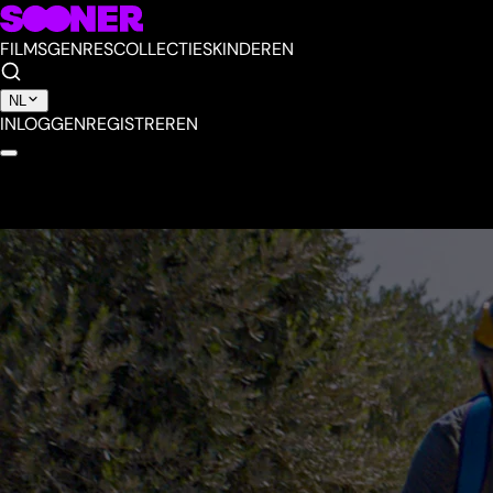
FILMS
GENRES
COLLECTIES
KINDEREN
NL
INLOGGEN
REGISTREREN