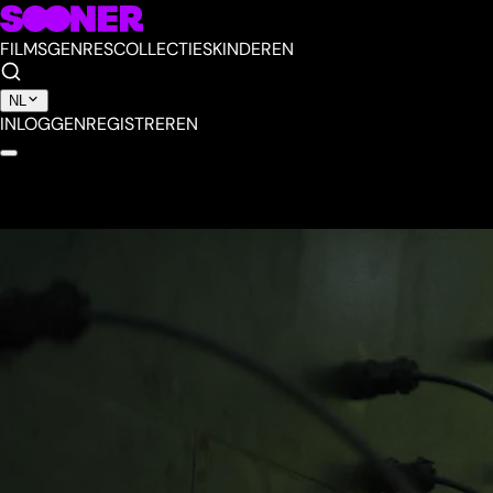
FILMS
GENRES
COLLECTIES
KINDEREN
NL
INLOGGEN
REGISTREREN