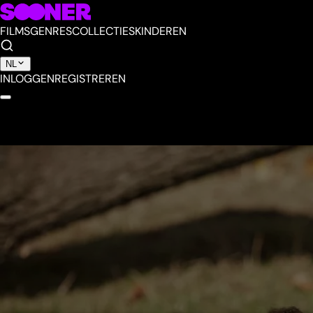
FILMS
GENRES
COLLECTIES
KINDEREN
NL
INLOGGEN
REGISTREREN