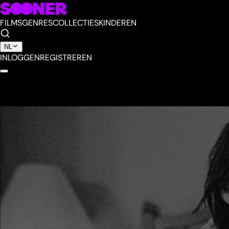
FILMS
GENRES
COLLECTIES
KINDEREN
NL
INLOGGEN
REGISTREREN