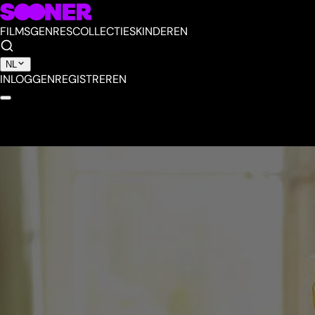
FILMS
GENRES
COLLECTIES
KINDEREN
NL
INLOGGEN
REGISTREREN