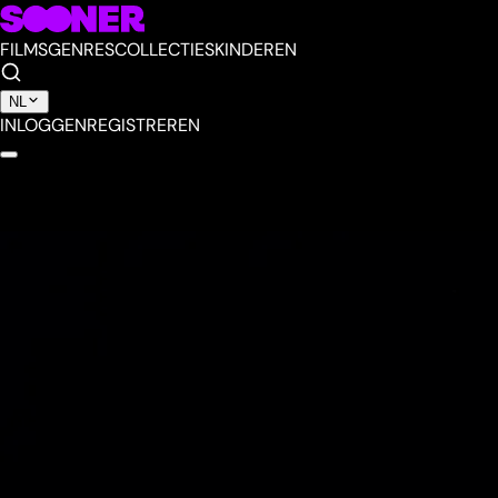
FILMS
GENRES
COLLECTIES
KINDEREN
NL
INLOGGEN
REGISTREREN