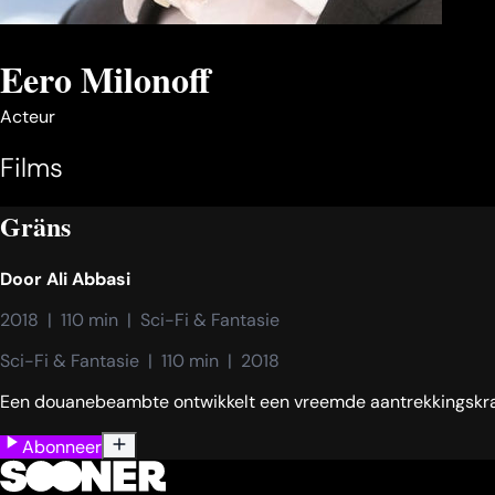
Eero Milonoff
Acteur
Films
Gräns
Door
Ali Abbasi
2018  |  110 min  |  Sci-Fi & Fantasie
Sci-Fi & Fantasie  |  110 min  |  2018
Een douanebeambte ontwikkelt een vreemde aantrekkingskracht
Abonneer