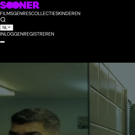
FILMS
GENRES
COLLECTIES
KINDEREN
NL
INLOGGEN
REGISTREREN