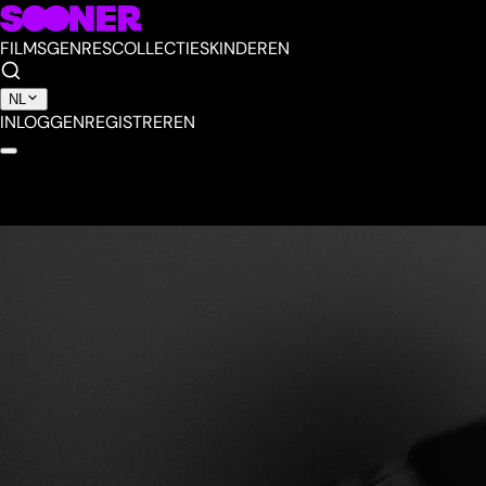
FILMS
GENRES
COLLECTIES
KINDEREN
NL
INLOGGEN
REGISTREREN